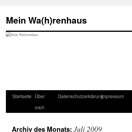
Zum
Inhalt
Mein Wa(h)renhaus
springen
Startseite
Über
Datenschutzerklärung
Impressum
mich
Juli 2009
Archiv des Monats: