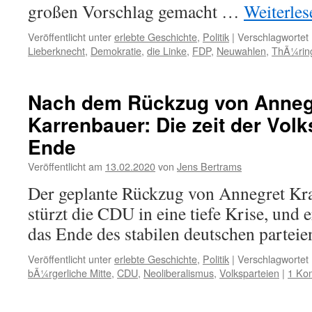
großen Vorschlag gemacht …
Weiterle
Veröffentlicht unter
erlebte Geschichte
,
Politik
|
Verschlagwortet 
Lieberknecht
,
Demokratie
,
die Linke
,
FDP
,
Neuwahlen
,
ThÃ¼rin
Nach dem Rückzug von Anneg
Karrenbauer: Die zeit der Volk
Ende
Veröffentlicht am
13.02.2020
von
Jens Bertrams
Der geplante Rückzug von Annegret K
stürzt die CDU in eine tiefe Krise, und 
das Ende des stabilen deutschen parteie
Veröffentlicht unter
erlebte Geschichte
,
Politik
|
Verschlagwortet 
bÃ¼rgerliche Mitte
,
CDU
,
Neoliberalismus
,
Volksparteien
|
1 Ko