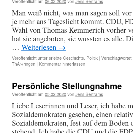
Veröffentlicht am
06.02.2020
von
Jens Bertrams
Man weiß nicht, was man sagen soll vo
je mehr ans Tageslicht kommt. CDU, F
Wahl von Thomas Kemmerich vorher ve
hat sie angeboten, sie wussten es alle. 
…
Weiterlesen
→
Veröffentlicht unter
erlebte Geschichte
,
Politik
|
Verschlagwortet 
ThÃ¼ringen
|
Kommentar hinterlassen
Persönliche Stellungnahme
Veröffentlicht am
05.02.2020
von
Jens Bertrams
Liebe Leserinnen und Leser, ich habe m
Sozialdemokraten gesehen, einen relativ
Sozialdemokraten, fest auf dem Boden 
stehend. Ich habe die CDU und die FDP 