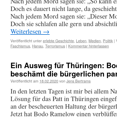
Nach jedem Mord sagen sie: „So kann es
Doch es dauert nicht lange, da geschieh
Nach jedem Mord sagen sie: „Dieser Mo
Doch sie schlafen alle gern und absicht
Weiterlesen
→
Veröffentlicht unter
erlebte Geschichte
,
Leben
,
Medien
,
Politik
|
Faschismus
,
Hanau
,
Terrorismus
|
Kommentar hinterlassen
Ein Ausweg für Thüringen: B
beschämt die bürgerlichen pa
Veröffentlicht am
18.02.2020
von
Jens Bertrams
In den letzten Tagen ist mir bei allem 
Lösung für das Patt in Thüringen eingefa
an der bescheuerten Haltung der bürgerli
Jetzt hat Bodo Ramelow einen verblüff