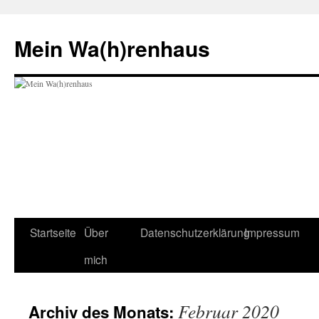
Zum
Inhalt
Mein Wa(h)renhaus
springen
Startseite
Über
Datenschutzerklärung
Impressum
mich
Februar 2020
Archiv des Monats: