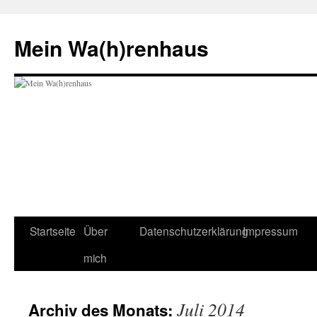
Zum
Inhalt
Mein Wa(h)renhaus
springen
Startseite
Über
Datenschutzerklärung
Impressum
mich
Juli 2014
Archiv des Monats: