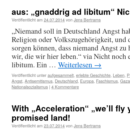
aus: „gnaddrig ad libitum“ Ni
Veröffentlicht am
24.07.2014
von
Jens Bertrams
„Niemand soll in Deutschland Angst h
Religion oder Volkszugehörigkeit, und d
sorgen können, dass niemand Angst zu h
wir, die wir hier leben.“ via Nicht noch
libitum. Ein …
Weiterlesen
→
Veröffentlicht unter
aufgesammelt
,
erlebte Geschichte
,
Leben
,
Po
Angst
,
Antisemitismus
,
Deutschland
,
Europa
,
Faschismus
,
Gazak
Nationalsozialismus
|
4 Kommentare
With „Acceleration“ „we’ll fly 
promised land!
Veröffentlicht am
23.07.2014
von
Jens Bertrams