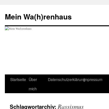
Zum
Inhalt
Mein Wa(h)renhaus
springen
Startseite
Über
Datenschutzerklärung
Impressum
mich
Rassismus
Schlagwortarchiv: