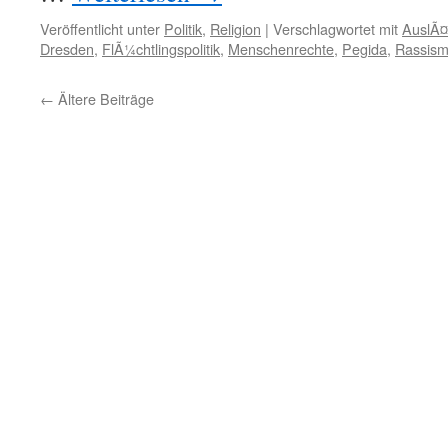
Veröffentlicht unter
Politik
,
Religion
|
Verschlagwortet mit
AuslÃ¤
Dresden
,
FlÃ¼chtlingspolitik
,
Menschenrechte
,
Pegida
,
Rassis
←
Ältere Beiträge