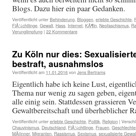
Blogs. Dazu hier ein paar Gedanken.
Veröffentlicht unter
Behinderung
,
Bloggen
,
erlebte Geschichte
,
P
FlÃ¼chtlinge
,
Gewalt
,
Hass
,
Internet
,
KÃ¶ln
,
Neofaschismus
,
Ra
Verunglimpfung
|
22 Kommentare
Zu Köln nur dies: Sexualisiert
bestraft, ausnahmslos
Veröffentlicht am
11.01.2016
von
Jens Bertrams
Eigentlich habe ich keine Lust, eigentli
Thema nur wenig zu sagen geben, eigent
alle einig sein. Stattdessen grassieren 
Gewaltbereitschaft und überheblicher R
Veröffentlicht unter
erlebte Geschichte
,
Politik
,
Religion
|
Verschl
Chauvinismus
,
Deutschland
,
FlÃ¼chtlinge
,
Frauen
,
Geschlechte
MÃ¤nner
,
Migranten
,
Rassismus
,
Sexismus
,
sexualisierte Gewal