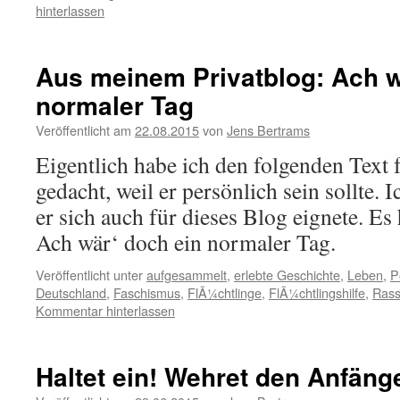
hinterlassen
Aus meinem Privatblog: Ach w
normaler Tag
Veröffentlicht am
22.08.2015
von
Jens Bertrams
Eigentlich habe ich den folgenden Text 
gedacht, weil er persönlich sein sollte. I
er sich auch für dieses Blog eignete. Es 
Ach wär‘ doch ein normaler Tag.
Veröffentlicht unter
aufgesammelt
,
erlebte Geschichte
,
Leben
,
Po
Deutschland
,
Faschismus
,
FlÃ¼chtlinge
,
FlÃ¼chtlingshilfe
,
Rass
Kommentar hinterlassen
Haltet ein! Wehret den Anfäng