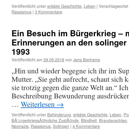
Veröffentlicht unter
erlebte Geschichte
,
Leben
|
Verschlagwortet
Rassismus
|
3 Kommentare
Ein Besuch im Bürgerkrieg – 
Erinnerungen an den solinger
1993
Veröffentlicht am
29.05.2018
von
Jens Bertrams
„Hin und wieder begegne ich ihr im Su
Mutter. „Sie geht aufrecht, schaut sich
sie trotzig gegen die ganze Welt an.“ Ich
Beschreibung Bewunderung ausdrücken so
…
Weiterlesen
→
Veröffentlicht unter
Behinderung
,
erlebte Geschichte
,
Leben
,
Pol
BÃ¼rgerkriegsÃ¤hnliche ZustÃ¤nde
,
Blindheit
,
Brandanschlag
,
Neonazis
,
Rassismus
,
Solingen
|
4 Kommentare