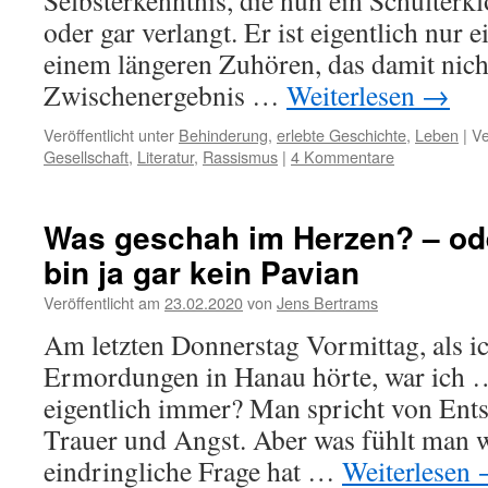
Selbsterkenntnis, die nun ein Schulterkl
oder gar verlangt. Er ist eigentlich nur 
einem längeren Zuhören, das damit nicht
Zwischenergebnis …
Weiterlesen
→
Veröffentlicht unter
Behinderung
,
erlebte Geschichte
,
Leben
|
Ve
Gesellschaft
,
Literatur
,
Rassismus
|
4 Kommentare
Was geschah im Herzen? – ode
bin ja gar kein Pavian
Veröffentlicht am
23.02.2020
von
Jens Bertrams
Am letzten Donnerstag Vormittag, als i
Ermordungen in Hanau hörte, war ich 
eigentlich immer? Man spricht von Ents
Trauer und Angst. Aber was fühlt man w
eindringliche Frage hat …
Weiterlesen