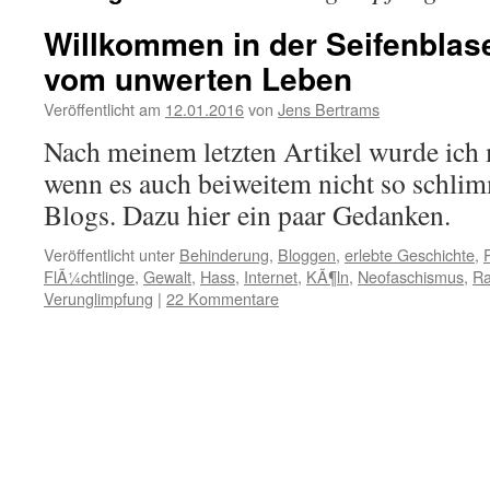
Willkommen in der Seifenblas
vom unwerten Leben
Veröffentlicht am
12.01.2016
von
Jens Bertrams
Nach meinem letzten Artikel wurde ich m
wenn es auch beiweitem nicht so schlim
Blogs. Dazu hier ein paar Gedanken.
Veröffentlicht unter
Behinderung
,
Bloggen
,
erlebte Geschichte
,
P
FlÃ¼chtlinge
,
Gewalt
,
Hass
,
Internet
,
KÃ¶ln
,
Neofaschismus
,
Ra
Verunglimpfung
|
22 Kommentare