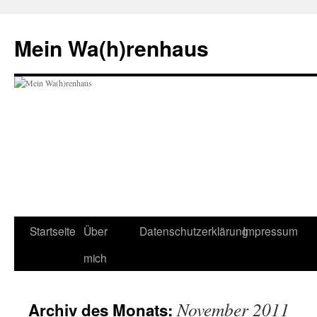
Zum
Inhalt
Mein Wa(h)renhaus
springen
Startseite
Über
Datenschutzerklärung
Impressum
mich
November 2011
Archiv des Monats: