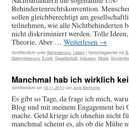
Nachbarländern die sogenannte UN-
Behindertenrechtskonvention. Mensche
sollen gleichberechtigt am gesellschaft
teilnehmen, wie alle Nichtbehinderten 
nicht diskriminiert werden. Tolle Ideen,
Theorie. Aber …
Weiterlesen
→
Veröffentlicht unter
Behinderung
,
Leben
|
Verschlagwortet mit
Ã
Diskriminierung
,
Erotik
,
Gesellschaft
,
Inklusion
,
Mode
,
Sinnlichke
Manchmal hab ich wirklich ke
Veröffentlicht am
16.11.2011
von
Jens Bertrams
Es gibt so Tage, da frage ich mich, wa
Blog und mit meinem Engagement bei O
mache. Geld kriege ich ohnehin nicht f
manchmal scheint es, als ob die Mühe n