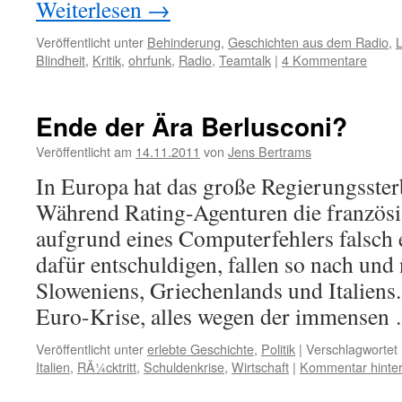
Weiterlesen
→
Veröffentlicht unter
Behinderung
,
Geschichten aus dem Radio
,
Blindheit
,
Kritik
,
ohrfunk
,
Radio
,
Teamtalk
|
4 Kommentare
Ende der Ära Berlusconi?
Veröffentlicht am
14.11.2011
von
Jens Bertrams
In Europa hat das große Regierungsste
Während Rating-Agenturen die französ
aufgrund eines Computerfehlers falsch 
dafür entschuldigen, fallen so nach und
Sloweniens, Griechenlands und Italiens.
Euro-Krise, alles wegen der immense
Veröffentlicht unter
erlebte Geschichte
,
Politik
|
Verschlagwortet 
Italien
,
RÃ¼cktritt
,
Schuldenkrise
,
Wirtschaft
|
Kommentar hinter