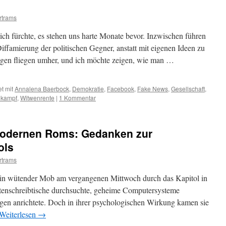
rtrams
h fürchte, es stehen uns harte Monate bevor. Inzwischen führen
ffamierung der politischen Gegner, anstatt mit eigenen Ideen zu
gen fliegen umher, und ich möchte zeigen, wie man …
t mit
Annalena Baerbock
,
Demokratie
,
Facebook
,
Fake News
,
Gesellschaft
,
lkampf
,
Witwenrente
|
1 Kommentar
modernen Roms: Gedanken zur
ols
rtrams
ein wütender Mob am vergangenen Mittwoch durch das Kapitol in
tenschreibtische durchsuchte, geheime Computersysteme
gen anrichtete. Doch in ihrer psychologischen Wirkung kamen sie
Weiterlesen
→