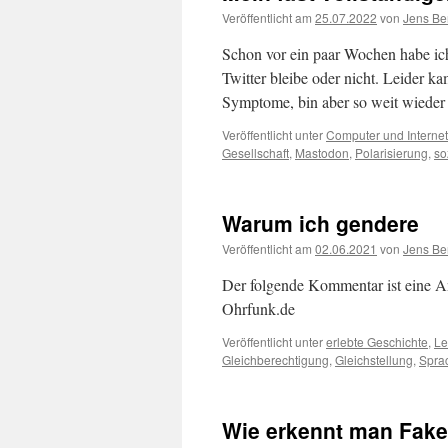
Veröffentlicht am
25.07.2022
von
Jens Be
Schon vor ein paar Wochen habe ich
Twitter bleibe oder nicht. Leider 
Symptome, bin aber so weit wieder 
Veröffentlicht unter
Computer und Internet
Gesellschaft
,
Mastodon
,
Polarisierung
,
so
Warum ich gendere
Veröffentlicht am
02.06.2021
von
Jens Be
Der folgende Kommentar ist eine An
Ohrfunk.de
Veröffentlicht unter
erlebte Geschichte
,
Le
Gleichberechtigung
,
Gleichstellung
,
Spra
Wie erkennt man Fake