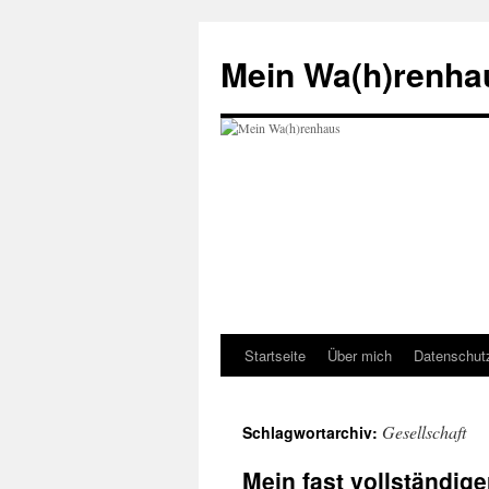
Zum
Inhalt
Mein Wa(h)renha
springen
Startseite
Über mich
Datenschut
Gesellschaft
Schlagwortarchiv:
Mein fast vollständige