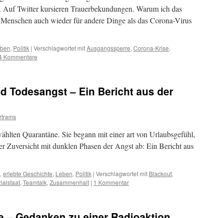
. Auf Twitter kursieren Trauerbekundungen. Warum ich das
ch Menschen auch wieder für andere Dinge als das Corona-Virus
ben
,
Politik
|
Verschlagwortet mit
Ausgangssperre
,
Corona-Krise
,
4 Kommentare
d Todesangst – Ein Bericht aus der
rtrams
ewählten Quarantäne. Sie begann mit einer art von Urlaubsgefühl,
r Zuversicht mit dunklen Phasen der Angst ab: Ein Bericht aus
,
erlebte Geschichte
,
Leben
,
Politik
|
Verschlagwortet mit
Blackout
,
ialstaat
,
Teamtalk
,
Zusammenhalt
|
1 Kommentar
ne – Gedanken zu einer Radioaktion