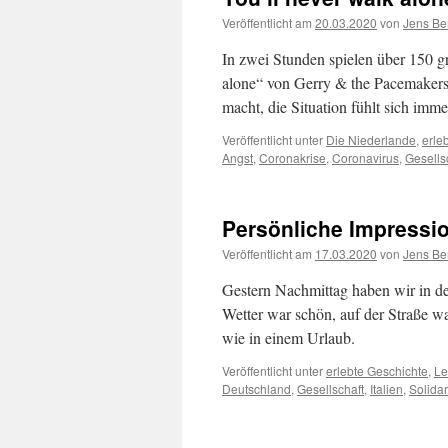
Veröffentlicht am
20.03.2020
von
Jens Be
In zwei Stunden spielen über 150 g
alone“ von Gerry & the Pacemakers
macht, die Situation fühlt sich imm
Veröffentlicht unter
Die Niederlande
,
erle
Angst
,
Coronakrise
,
Coronavirus
,
Gesells
Persönliche Impressi
Veröffentlicht am
17.03.2020
von
Jens Be
Gestern Nachmittag haben wir in de
Wetter war schön, auf der Straße w
wie in einem Urlaub.
Veröffentlicht unter
erlebte Geschichte
,
Le
Deutschland
,
Gesellschaft
,
Italien
,
Solidar