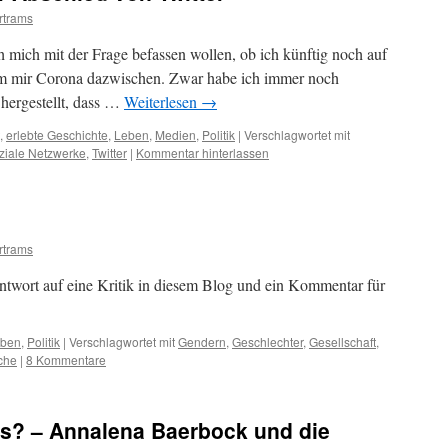
rtrams
 mich mit der Frage befassen wollen, ob ich künftig noch auf
kam mir Corona dazwischen. Zwar habe ich immer noch
hergestellt, dass …
Weiterlesen
→
,
erlebte Geschichte
,
Leben
,
Medien
,
Politik
|
Verschlagwortet mit
ziale Netzwerke
,
Twitter
|
Kommentar hinterlassen
rtrams
twort auf eine Kritik in diesem Blog und ein Kommentar für
ben
,
Politik
|
Verschlagwortet mit
Gendern
,
Geschlechter
,
Gesellschaft
,
che
|
8 Kommentare
s? – Annalena Baerbock und die