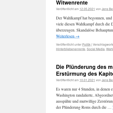
Witwenrente
Veröffentlicht am
12.05.2021
von
Jens Be
Der Wahlkampf hat begonnen, und ic
viele diesen Wahlkampf durch die Di
überzeugen. Skandalöse Behauptun
Weiterlesen
→
Veröffentlicht unter
Politik
|
Verschlagworte
Hinterbliebenenrente
,
Social Media
,
Wah
Die Plünderung des 
Erstürmung des Kapit
Veröffentlicht am
10.01.2021
von
Jens Be
Es waren nur 4 Stunden, in denen 
Washington randalierte, Abgeordne
ausspähte und mutwillige Zerstörun
der Plünderung Roms durch die …