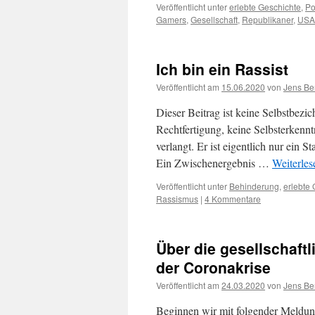
Veröffentlicht unter
erlebte Geschichte
,
Po
Gamers
,
Gesellschaft
,
Republikaner
,
USA
Ich bin ein Rassist
Veröffentlicht am
15.06.2020
von
Jens Be
Dieser Beitrag ist keine Selbstbezi
Rechtfertigung, keine Selbsterkenntn
verlangt. Er ist eigentlich nur ein 
Ein Zwischenergebnis …
Weiterle
Veröffentlicht unter
Behinderung
,
erlebte
Rassismus
|
4 Kommentare
Über die gesellschaft
der Coronakrise
Veröffentlicht am
24.03.2020
von
Jens Be
Beginnen wir mit folgender Meldung