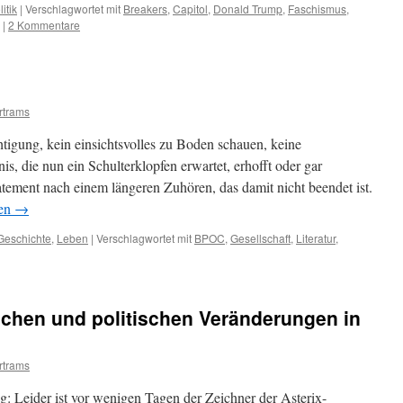
litik
|
Verschlagwortet mit
Breakers
,
Capitol
,
Donald Trump
,
Faschismus
,
|
2 Kommentare
rtrams
chtigung, kein einsichtsvolles zu Boden schauen, keine
is, die nun ein Schulterklopfen erwartet, erhofft oder gar
Statement nach einem längeren Zuhören, das damit nicht beendet ist.
sen
→
 Geschichte
,
Leben
|
Verschlagwortet mit
BPOC
,
Gesellschaft
,
Literatur
,
lichen und politischen Veränderungen in
rtrams
: Leider ist vor wenigen Tagen der Zeichner der Asterix-