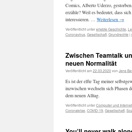
Comics, Alberto Uderzo, gestorben
erzähle? Weil es bedeutet, dass si
interessieren. …
Weiterlesen
→
Veröffentlicht unter
erlebte Geschichte
,
Le
Coronavirus
,
Gesellschaft
,
Grundrechte
|
Zwischen Teamtalk un
neuen Normalität
Veröffentlicht am
22.03.2020
von
Jens Be
Es ist der elfte Tag meiner selbstg
inzwischen wechseln sich Phasen de
dem neuen Alltag.
Veröffentlicht unter
Computer und Internet
Coronakrise
,
COVID-19
,
Gesellschaft
,
Soz
You’ll never walk alo