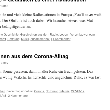
rtrams
roße und viele kleine Radiostationen in Europa „You’ll never walk
. Der Ohrfunk ist auch dabei. Wir brauchen etwas, was Mut
er beängstigender an.
bte Geschichte
,
Geschichten aus dem Radio
,
Leben
|
Verschlagwortet mit
chaft
,
Hoffnung
,
Musik
,
Zusammenhalt
|
1 Kommentar
onen aus dem Corona-Alltag
rtrams
r Sonne gesessen, dann in aller Ruhe ein Buch gelesen. Das
ar wenig Verkehr. Es herrschte eine angenehme Ruhe, es war fast
ben
|
Verschlagwortet mit
Corona
,
Corona-Epidemie
,
COVID-19
,
itÃ¤t
|
2 Kommentare