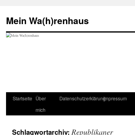
Zum
Inhalt
Mein Wa(h)renhaus
springen
Startseite
Über
Datenschutzerklärung
Impressum
mich
Republikaner
Schlagwortarchiv: