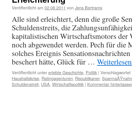
Veröffentlicht am
02.08.2011
von
Jens Bertrams
Alle sind erleichtert, denn die große Se
Schuldenstreits, die Zahlungsunfähigkei
kapitalistischen Wirtschaftsmotors der 
noch abgewendet werden. Pech für die 
solches Ereignis Sensationsnachrichten 
beschert hätte, Glück für …
Weiterlese
Veröffentlicht unter
erlebte Geschichte
,
Politik
|
Verschlagwortet 
Haushaltskrise
,
Ratingagenturen
,
Republikaner
,
SparmaÃŸnah
Schuldenstreit
,
USA
,
Wirtschaftspolitik
|
Kommentar hinterlasse