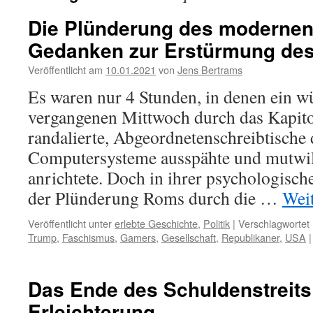
Die Plünderung des moderne
Gedanken zur Erstürmung des
Veröffentlicht am
10.01.2021
von
Jens Bertrams
Es waren nur 4 Stunden, in denen ein 
vergangenen Mittwoch durch das Kapito
randalierte, Abgeordnetenschreibtische
Computersysteme ausspähte und mutwil
anrichtete. Doch in ihrer psychologisc
der Plünderung Roms durch die …
Wei
Veröffentlicht unter
erlebte Geschichte
,
Politik
|
Verschlagwortet 
Trump
,
Faschismus
,
Gamers
,
Gesellschaft
,
Republikaner
,
USA
|
Das Ende des Schuldenstreits 
Erleichterung