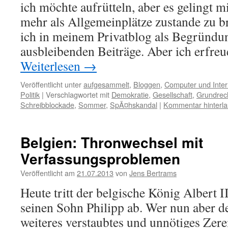
ich möchte aufrütteln, aber es gelingt m
mehr als Allgemeinplätze zustande zu b
ich in meinem Privatblog als Begründun
ausbleibenden Beiträge. Aber ich erfr
Weiterlesen
→
Veröffentlicht unter
aufgesammelt
,
Bloggen
,
Computer und Inter
Politik
|
Verschlagwortet mit
Demokratie
,
Gesellschaft
,
Grundrec
Schreibblockade
,
Sommer
,
SpÃ¤hskandal
|
Kommentar hinterl
Belgien: Thronwechsel mit
Verfassungsproblemen
Veröffentlicht am
21.07.2013
von
Jens Bertrams
Heute tritt der belgische König Albert I
seinen Sohn Philipp ab. Wer nun aber de
weiteres verstaubtes und unnötiges Zer