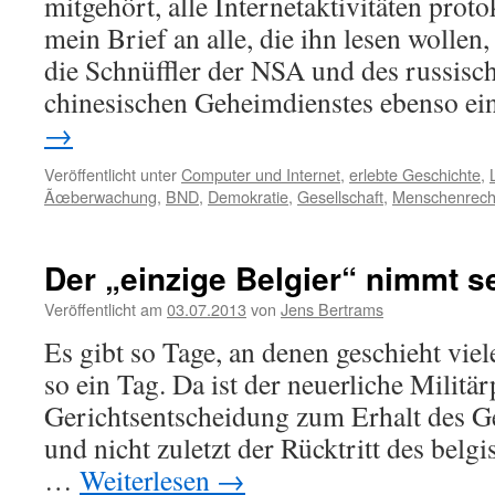
mitgehört, alle Internetaktivitäten protok
mein Brief an alle, die ihn lesen wollen,
die Schnüffler der NSA und des russisch
chinesischen Geheimdienstes ebenso e
→
Veröffentlicht unter
Computer und Internet
,
erlebte Geschichte
,
Ãœberwachung
,
BND
,
Demokratie
,
Gesellschaft
,
Menschenrech
Der „einzige Belgier“ nimmt s
Veröffentlicht am
03.07.2013
von
Jens Bertrams
Es gibt so Tage, an denen geschieht viel
so ein Tag. Da ist der neuerliche Militä
Gerichtsentscheidung zum Erhalt des Ge
und nicht zuletzt der Rücktritt des belg
…
Weiterlesen
→