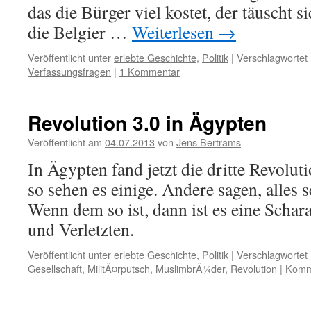
das die Bürger viel kostet, der täuscht 
die Belgier …
Weiterlesen
→
Veröffentlicht unter
erlebte Geschichte
,
Politik
|
Verschlagwortet 
Verfassungsfragen
|
1 Kommentar
Revolution 3.0 in Ägypten
Veröffentlicht am
04.07.2013
von
Jens Bertrams
In Ägypten fand jetzt die dritte Revolutio
so sehen es einige. Andere sagen, alles 
Wenn dem so ist, dann ist es eine Schar
und Verletzten.
Veröffentlicht unter
erlebte Geschichte
,
Politik
|
Verschlagwortet 
Gesellschaft
,
MilitÃ¤rputsch
,
MuslimbrÃ¼der
,
Revolution
|
Komme