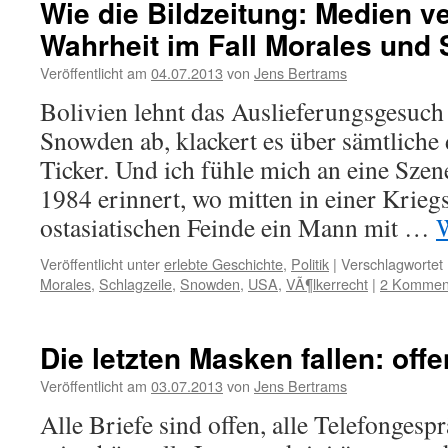
Wie die Bildzeitung: Medien v
Wahrheit im Fall Morales und
Veröffentlicht am
04.07.2013
von
Jens Bertrams
Bolivien lehnt das Auslieferungsgesuc
Snowden ab, klackert es über sämtliche
Ticker. Und ich fühle mich an eine Sze
1984 erinnert, wo mitten in einer Krieg
ostasiatischen Feinde ein Mann mit …
W
Veröffentlicht unter
erlebte Geschichte
,
Politik
|
Verschlagwortet 
Morales
,
Schlagzeile
,
Snowden
,
USA
,
VÃ¶lkerrecht
|
2 Kommen
Die letzten Masken fallen: offe
Veröffentlicht am
03.07.2013
von
Jens Bertrams
Alle Briefe sind offen, alle Telefonges