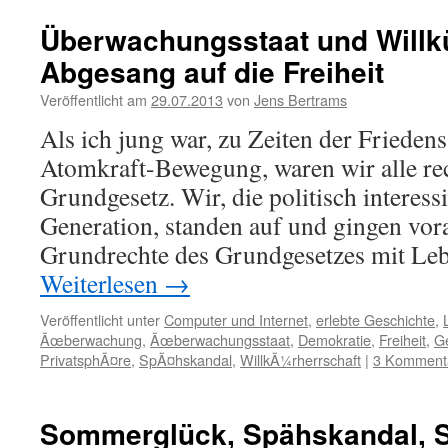
Überwachungsstaat und Willkü
Abgesang auf die Freiheit
Veröffentlicht am
29.07.2013
von
Jens Bertrams
Als ich jung war, zu Zeiten der Friedens
Atomkraft-Bewegung, waren wir alle rec
Grundgesetz. Wir, die politisch interess
Generation, standen auf und gingen vor
Grundrechte des Grundgesetzes mit Leb
Weiterlesen
→
Veröffentlicht unter
Computer und Internet
,
erlebte Geschichte
,
Ãœberwachung
,
Ãœberwachungsstaat
,
Demokratie
,
Freiheit
,
Ge
PrivatsphÃ¤re
,
SpÃ¤hskandal
,
WillkÃ¼rherrschaft
|
3 Komment
Sommerglück, Spähskandal, 