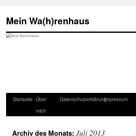
Zum
Inhalt
Mein Wa(h)renhaus
springen
Startseite
Über
Datenschutzerklärung
Impressum
mich
Juli 2013
Archiv des Monats: