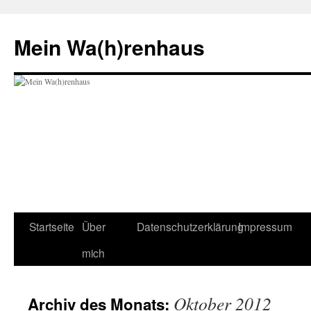
Zum
Inhalt
Mein Wa(h)renhaus
springen
Startseite
Über
Datenschutzerklärung
Impressum
mich
Oktober 2012
Archiv des Monats: