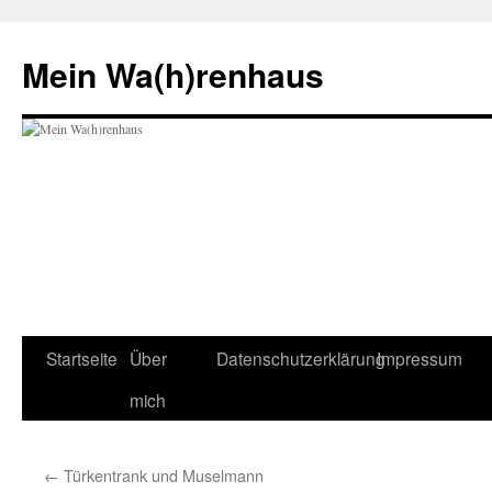
Zum
Inhalt
Mein Wa(h)renhaus
springen
Startseite
Über
Datenschutzerklärung
Impressum
mich
←
Türkentrank und Muselmann