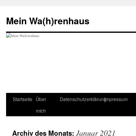
Zum
Inhalt
Mein Wa(h)renhaus
springen
Startseite
Über
Datenschutzerklärung
Impressum
mich
Januar 2021
Archiv des Monats: