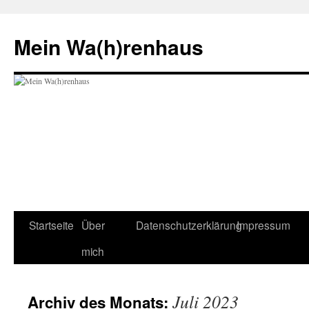
Zum
Inhalt
Mein Wa(h)renhaus
springen
Startseite
Über
Datenschutzerklärung
Impressum
mich
Juli 2023
Archiv des Monats: