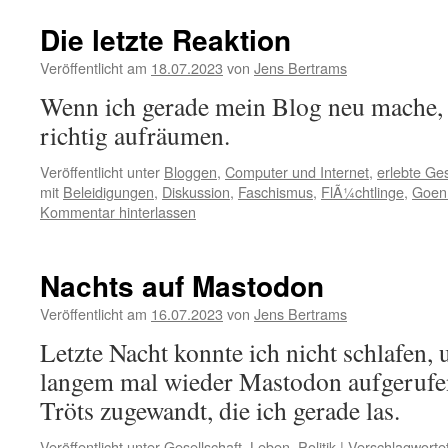
Die letzte Reaktion
Veröffentlicht am
18.07.2023
von
Jens Bertrams
Wenn ich gerade mein Blog neu mache, 
richtig aufräumen.
Veröffentlicht unter
Bloggen
,
Computer und Internet
,
erlebte Ge
mit
Beleidigungen
,
Diskussion
,
Faschismus
,
FlÃ¼chtlinge
,
Goen
Kommentar hinterlassen
Nachts auf Mastodon
Veröffentlicht am
16.07.2023
von
Jens Bertrams
Letzte Nacht konnte ich nicht schlafen, 
langem mal wieder Mastodon aufgerufe
Tröts zugewandt, die ich gerade las.
Veröffentlicht unter
Gesellschaft
,
Leben
,
Politik
|
Verschlagwortet