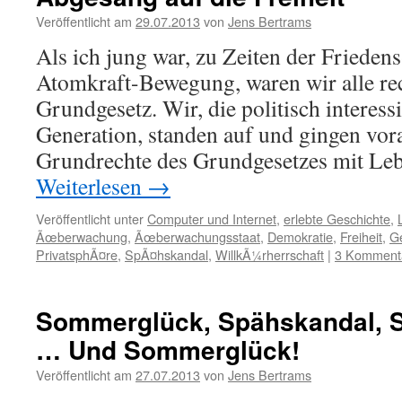
Veröffentlicht am
29.07.2013
von
Jens Bertrams
Als ich jung war, zu Zeiten der Friedens
Atomkraft-Bewegung, waren wir alle rec
Grundgesetz. Wir, die politisch interess
Generation, standen auf und gingen vor
Grundrechte des Grundgesetzes mit Leb
Weiterlesen
→
Veröffentlicht unter
Computer und Internet
,
erlebte Geschichte
,
Ãœberwachung
,
Ãœberwachungsstaat
,
Demokratie
,
Freiheit
,
Ge
PrivatsphÃ¤re
,
SpÃ¤hskandal
,
WillkÃ¼rherrschaft
|
3 Komment
Sommerglück, Spähskandal, 
… Und Sommerglück!
Veröffentlicht am
27.07.2013
von
Jens Bertrams