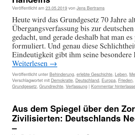
Veröffentlicht am
23.05.2019
von
Jens Bertrams
Heute wird das Grundgesetz 70 Jahre alt
Übergangsverfassung bis zur deutsche
gedacht, und gerade deshalb hat man es 
formuliert. Und genau diese Schlichthei
Eindeutigkeit gibt ihm seine besondere 
Weiterlesen
→
Veröffentlicht unter
Behinderung
,
erlebte Geschichte
,
Leben
,
Me
Verschlagwortet mit
Demokratie
,
Deutschland
,
Europa
,
Frieden
,
Grundgesetz
,
Grundrechte
,
Verfassung
|
Kommentar hinterlass
Aus dem Spiegel über den Zor
Zivilisierten: Deutschlands N
–