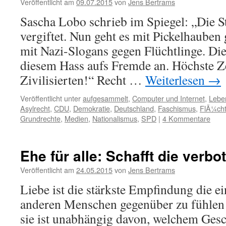
Veröffentlicht am
09.07.2015
von
Jens Bertrams
Sascha Lobo schrieb im Spiegel: „Die 
vergiftet. Nun geht es mit Pickelhauben
mit Nazi-Slogans gegen Flüchtlinge. Die 
diesem Hass aufs Fremde an. Höchste Ze
Zivilisierten!“ Recht …
Weiterlesen
→
Veröffentlicht unter
aufgesammelt
,
Computer und Internet
,
Lebe
Asylrecht
,
CDU
,
Demokratie
,
Deutschland
,
Faschismus
,
FlÃ¼cht
Grundrechte
,
Medien
,
Nationalismus
,
SPD
|
4 Kommentare
Ehe für alle: Schafft die verbo
Veröffentlicht am
24.05.2015
von
Jens Bertrams
Liebe ist die stärkste Empfindung die 
anderen Menschen gegenüber zu fühlen i
sie ist unabhängig davon, welchem Ges