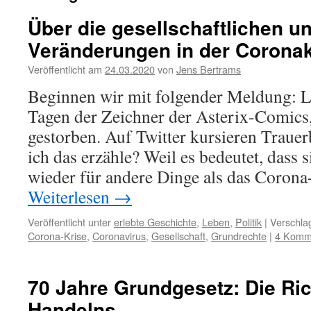
Über die gesellschaftlichen un
Veränderungen in der Coronak
Veröffentlicht am
24.03.2020
von
Jens Bertrams
Beginnen wir mit folgender Meldung: Le
Tagen der Zeichner der Asterix-Comics
gestorben. Auf Twitter kursieren Tra
ich das erzähle? Weil es bedeutet, dass
wieder für andere Dinge als das Corona
Weiterlesen
→
Veröffentlicht unter
erlebte Geschichte
,
Leben
,
Politik
|
Verschla
Corona-Krise
,
Coronavirus
,
Gesellschaft
,
Grundrechte
|
4 Komm
70 Jahre Grundgesetz: Die Ri
Handelns