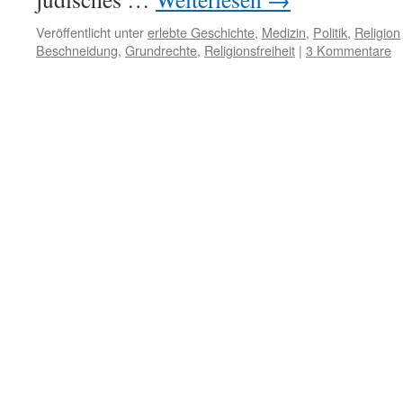
Veröffentlicht unter
erlebte Geschichte
,
Medizin
,
Politik
,
Religion
Beschneidung
,
Grundrechte
,
Religionsfreiheit
|
3 Kommentare