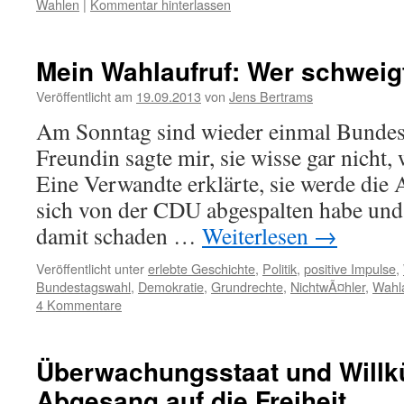
Wahlen
|
Kommentar hinterlassen
Mein Wahlaufruf: Wer schweigt
Veröffentlicht am
19.09.2013
von
Jens Bertrams
Am Sonntag sind wieder einmal Bundes
Freundin sagte mir, sie wisse gar nicht, 
Eine Verwandte erklärte, sie werde die 
sich von der CDU abgespalten habe und
damit schaden …
Weiterlesen
→
Veröffentlicht unter
erlebte Geschichte
,
Politik
,
positive Impulse
,
Bundestagswahl
,
Demokratie
,
Grundrechte
,
NichtwÃ¤hler
,
Wahla
4 Kommentare
Überwachungsstaat und Willkü
Abgesang auf die Freiheit