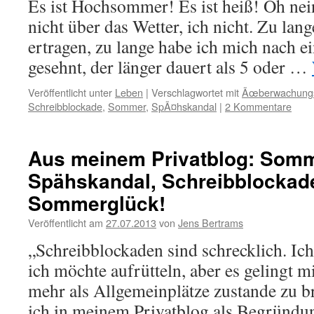
Es ist Hochsommer! Es ist heiß! Oh nei
nicht über das Wetter, ich nicht. Zu lan
ertragen, zu lange habe ich mich nach
gesehnt, der länger dauert als 5 oder …
Veröffentlicht unter
Leben
|
Verschlagwortet mit
Ãœberwachungs
Schreibblockade
,
Sommer
,
SpÃ¤hskandal
|
2 Kommentare
Aus meinem Privatblog: Somm
Spähskandal, Schreibblocka
Sommerglück!
Veröffentlicht am
27.07.2013
von
Jens Bertrams
„Schreibblockaden sind schrecklich. Ic
ich möchte aufrütteln, aber es gelingt m
mehr als Allgemeinplätze zustande zu b
ich in meinem Privatblog als Begründun