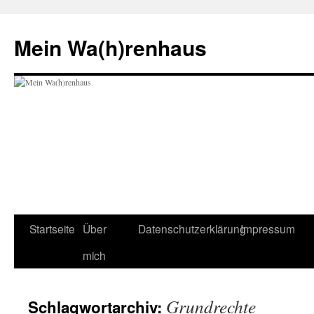
Zum
Inhalt
Mein Wa(h)renhaus
springen
Startseite
Über
Datenschutzerklärung
Impressum
mich
Grundrechte
Schlagwortarchiv: