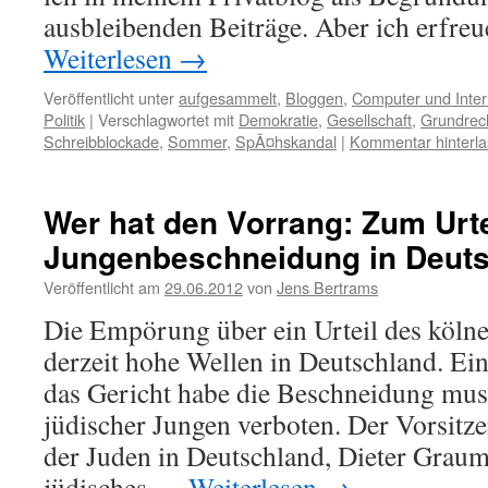
ausbleibenden Beiträge. Aber ich erfr
Weiterlesen
→
Veröffentlicht unter
aufgesammelt
,
Bloggen
,
Computer und Inter
Politik
|
Verschlagwortet mit
Demokratie
,
Gesellschaft
,
Grundrec
Schreibblockade
,
Sommer
,
SpÃ¤hskandal
|
Kommentar hinterl
Wer hat den Vorrang: Zum Urte
Jungenbeschneidung in Deut
Veröffentlicht am
29.06.2012
von
Jens Bertrams
Die Empörung über ein Urteil des kölne
derzeit hohe Wellen in Deutschland. Ei
das Gericht habe die Beschneidung mus
jüdischer Jungen verboten. Der Vorsitze
der Juden in Deutschland, Dieter Graum
jüdisches …
Weiterlesen
→