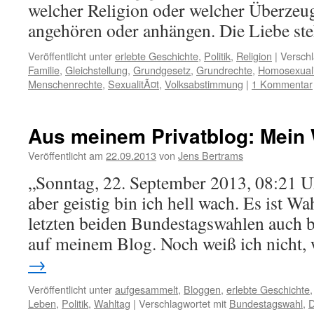
welcher Religion oder welcher Überzeu
angehören oder anhängen. Die Liebe s
Veröffentlicht unter
erlebte Geschichte
,
Politik
,
Religion
|
Verschl
Familie
,
Gleichstellung
,
Grundgesetz
,
Grundrechte
,
Homosexuali
Menschenrechte
,
SexualitÃ¤t
,
Volksabstimmung
|
1 Kommentar
Aus meinem Privatblog: Mein
Veröffentlicht am
22.09.2013
von
Jens Bertrams
„Sonntag, 22. September 2013, 08:21 U
aber geistig bin ich hell wach. Es ist Wa
letzten beiden Bundestagswahlen auch b
auf meinem Blog. Noch weiß ich nicht,
→
Veröffentlicht unter
aufgesammelt
,
Bloggen
,
erlebte Geschichte
Leben
,
Politik
,
Wahltag
|
Verschlagwortet mit
Bundestagswahl
,
D