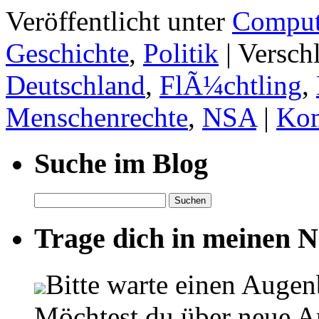
Veröffentlicht unter
Compute
Geschichte
,
Politik
|
Versch
Deutschland
,
FlÃ¼chtling
,
Menschenrechte
,
NSA
|
Kom
Suche im Blog
Suchen
nach:
Trage dich in meinen Ne
Bitte warte einen Augen
Möchtest du über neue Ar