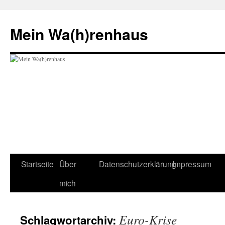
Zum
Inhalt
Mein Wa(h)renhaus
springen
Startseite
Über
Datenschutzerklärung
Impressum
mich
Euro-Krise
Schlagwortarchiv: