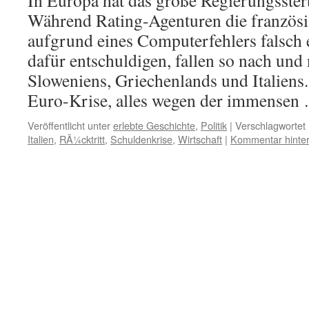
In Europa hat das große Regierungsste
Während Rating-Agenturen die französ
aufgrund eines Computerfehlers falsch 
dafür entschuldigen, fallen so nach und
Sloweniens, Griechenlands und Italiens.
Euro-Krise, alles wegen der immense
Veröffentlicht unter
erlebte Geschichte
,
Politik
|
Verschlagwortet 
Italien
,
RÃ¼cktritt
,
Schuldenkrise
,
Wirtschaft
|
Kommentar hinter