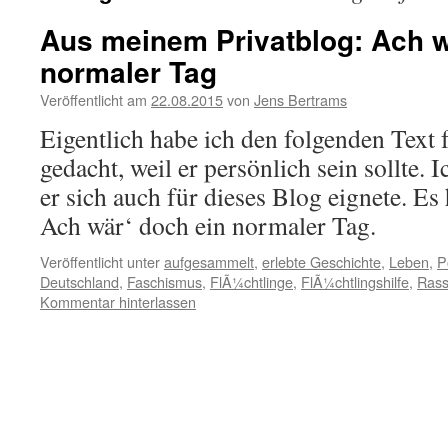
Aus meinem Privatblog: Ach w
normaler Tag
Veröffentlicht am
22.08.2015
von
Jens Bertrams
Eigentlich habe ich den folgenden Text 
gedacht, weil er persönlich sein sollte. I
er sich auch für dieses Blog eignete. Es 
Ach wär‘ doch ein normaler Tag.
Veröffentlicht unter
aufgesammelt
,
erlebte Geschichte
,
Leben
,
Po
Deutschland
,
Faschismus
,
FlÃ¼chtlinge
,
FlÃ¼chtlingshilfe
,
Rass
Kommentar hinterlassen