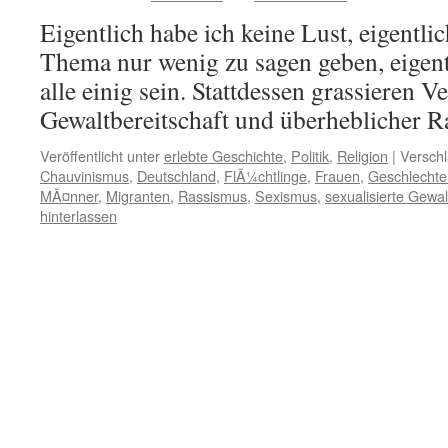
Eigentlich habe ich keine Lust, eigentli
Thema nur wenig zu sagen geben, eigent
alle einig sein. Stattdessen grassieren 
Gewaltbereitschaft und überheblicher R
Veröffentlicht unter
erlebte Geschichte
,
Politik
,
Religion
|
Verschl
Chauvinismus
,
Deutschland
,
FlÃ¼chtlinge
,
Frauen
,
Geschlechte
MÃ¤nner
,
Migranten
,
Rassismus
,
Sexismus
,
sexualisierte Gewal
hinterlassen