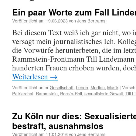
Ein paar Worte zum Fall Lind
Veröffentlicht am
19.06.2023
von
Jens Bertrams
Bei diesem Text weiß ich gar nicht, wo i
versagt mein journalistisches Ich. Koll
die Vorwürfe herunterbeten, die im let
Rammstein-Frontmann Till Lindemann 
hunderten Frauen erhoben wurden, doc
Weiterlesen
→
Veröffentlicht unter
Gesellschaft
,
Leben
,
Medien
,
Musik
|
Versch
Patriarchat
,
Rammstein
,
Rock'n-Roll
,
sexualisierte Gewalt
,
Till 
Zu Köln nur dies: Sexualisiert
bestraft, ausnahmslos
Veröffentlicht am
11.01.2016
von
Jens Bertrams