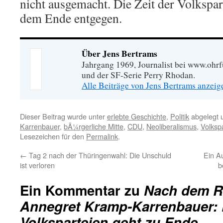
nicht ausgemacht. Die Zeit der Volkspart
dem Ende entgegen.
Über Jens Bertrams
Jahrgang 1969, Journalist bei www.ohrf
und der SF-Serie Perry Rhodan.
Alle Beiträge von Jens Bertrams anzei
Dieser Beitrag wurde unter
erlebte Geschichte
,
Politik
abgelegt 
Karrenbauer
,
bÃ¼rgerliche Mitte
,
CDU
,
Neoliberalismus
,
Volksp
Lesezeichen für den
Permalink
.
←
Tag 2 nach der Thüringenwahl: Die Unschuld
Ein A
ist verloren
b
Ein Kommentar zu
Nach dem R
Annegret Kramp-Karrenbauer: D
Volksparteien geht zu Ende