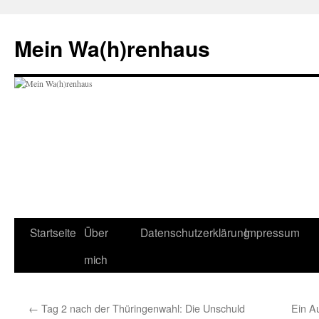
Zum
Inhalt
Mein Wa(h)renhaus
springen
Startseite
Über
Datenschutzerklärung
Impressum
mich
←
Tag 2 nach der Thüringenwahl: Die Unschuld
Ein A