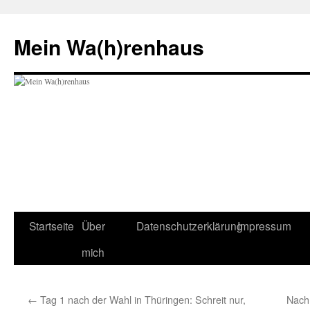
Zum
Inhalt
Mein Wa(h)renhaus
springen
Startseite
Über
Datenschutzerklärung
Impressum
mich
←
Tag 1 nach der Wahl in Thüringen: Schreit nur,
Nach