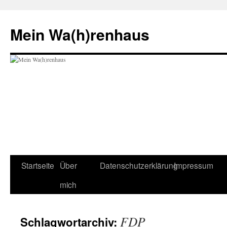
Zum
Inhalt
Mein Wa(h)renhaus
springen
Startseite
Über
Datenschutzerklärung
Impressum
mich
FDP
Schlagwortarchiv: