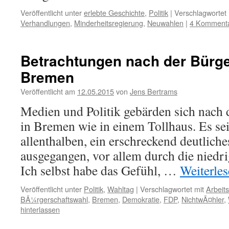
Veröffentlicht unter
erlebte Geschichte
,
Politik
|
Verschlagwortet 
Verhandlungen
,
Minderheitsregierung
,
Neuwahlen
|
4 Komment
Betrachtungen nach der Bürge
Bremen
Veröffentlicht am
12.05.2015
von
Jens Bertrams
Medien und Politik gebärden sich nach 
in Bremen wie in einem Tollhaus. Es sei
allenthalben, ein erschreckend deutlich
ausgegangen, vor allem durch die niedr
Ich selbst habe das Gefühl, …
Weiterle
Veröffentlicht unter
Politik
,
Wahltag
|
Verschlagwortet mit
Arbeits
BÃ¼rgerschaftswahl
,
Bremen
,
Demokratie
,
FDP
,
NichtwÃ¤hler
,
hinterlassen