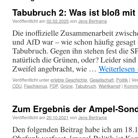
Tabubruch 2: Was ist bloß mit
Veröffentlicht am
02.02.2025
von
Jens Bertrams
Die inoffizielle Zusammenarbeit zwis
und AfD war – wie schon häufig gesagt –
Tabubruch. Gegen ihn stehen fest die S
natürlich die Grünen, oder? Leider sind b
Zweifel angebracht, wie …
Weiterlesen
Veröffentlicht unter
erlebte Geschichte
,
Gesellschaft
,
Politik
|
Ver
CDU
,
Faschismus
,
FDP
,
Grüne
,
Tabubruch
,
Wahlkampf
|
Kommen
Zum Ergebnis der Ampel-Son
Veröffentlicht am
20.10.2021
von
Jens Bertrams
Den folgenden Beitrag habe ich am 18.