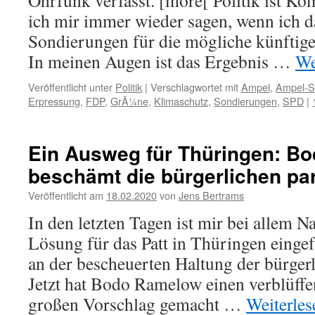
Ohrfunk verfasst. [more[ Politik ist K
ich mir immer wieder sagen, wenn ich d
Sondierungen für die mögliche künftige
In meinen Augen ist das Ergebnis …
We
Veröffentlicht unter
Politik
|
Verschlagwortet mit
Ampel
,
Ampel-S
Erpressung
,
FDP
,
GrÃ¼ne
,
Klimaschutz
,
Sondierungen
,
SPD
|
Ein Ausweg für Thüringen: B
beschämt die bürgerlichen pa
Veröffentlicht am
18.02.2020
von
Jens Bertrams
In den letzten Tagen ist mir bei allem 
Lösung für das Patt in Thüringen eingefa
an der bescheuerten Haltung der bürgerli
Jetzt hat Bodo Ramelow einen verblüff
großen Vorschlag gemacht …
Weiterle