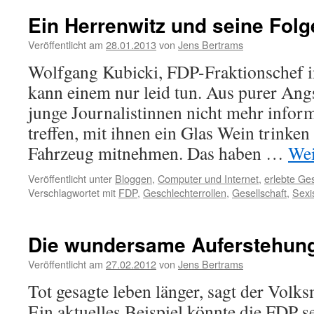
Ein Herrenwitz und seine Folg
Veröffentlicht am
28.01.2013
von
Jens Bertrams
Wolfgang Kubicki, FDP-Fraktionschef i
kann einem nur leid tun. Aus purer Angs
junge Journalistinnen nicht mehr inform
treffen, mit ihnen ein Glas Wein trinken
Fahrzeug mitnehmen. Das haben …
Wei
Veröffentlicht unter
Bloggen
,
Computer und Internet
,
erlebte Ge
Verschlagwortet mit
FDP
,
Geschlechterrollen
,
Gesellschaft
,
Sexi
Die wundersame Auferstehun
Veröffentlicht am
27.02.2012
von
Jens Bertrams
Tot gesagte leben länger, sagt der Volks
Ein aktuelles Beispiel könnte die FDP s