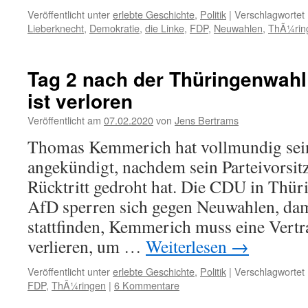
Veröffentlicht unter
erlebte Geschichte
,
Politik
|
Verschlagwortet 
Lieberknecht
,
Demokratie
,
die Linke
,
FDP
,
Neuwahlen
,
ThÃ¼rin
Tag 2 nach der Thüringenwahl
ist verloren
Veröffentlicht am
07.02.2020
von
Jens Bertrams
Thomas Kemmerich hat vollmundig sein
angekündigt, nachdem sein Parteivorsit
Rücktritt gedroht hat. Die CDU in Thür
AfD sperren sich gegen Neuwahlen, dam
stattfinden, Kemmerich muss eine Vertr
verlieren, um …
Weiterlesen
→
Veröffentlicht unter
erlebte Geschichte
,
Politik
|
Verschlagwortet 
FDP
,
ThÃ¼ringen
|
6 Kommentare