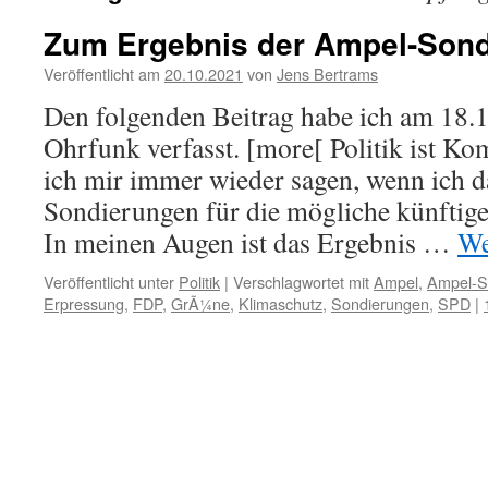
Zum Ergebnis der Ampel-Son
Veröffentlicht am
20.10.2021
von
Jens Bertrams
Den folgenden Beitrag habe ich am 18.
Ohrfunk verfasst. [more[ Politik ist K
ich mir immer wieder sagen, wenn ich d
Sondierungen für die mögliche künftige
In meinen Augen ist das Ergebnis …
We
Veröffentlicht unter
Politik
|
Verschlagwortet mit
Ampel
,
Ampel-S
Erpressung
,
FDP
,
GrÃ¼ne
,
Klimaschutz
,
Sondierungen
,
SPD
|