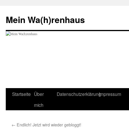
Zum
Inhalt
Mein Wa(h)renhaus
springen
Startseite
Über
Datenschutzerklärung
Impressum
mich
←
Endlich! Jetzt wird wieder gebloggt!