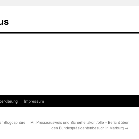
us
zerklärung
Impressum
er Blogosphäre
Mit Presseausweis und Sicherheitskontrolle – Bericht über
den Bundespräsidentenbesuch in Marburg
→