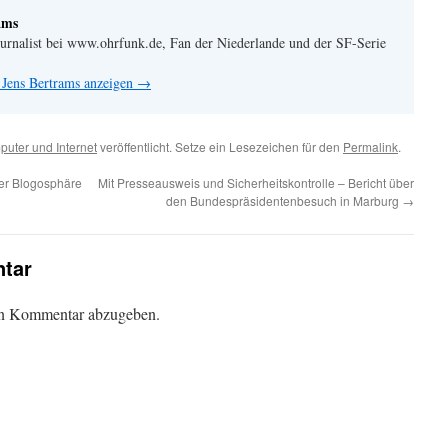
ams
urnalist bei www.ohrfunk.de, Fan der Niederlande und der SF-Serie
 Jens Bertrams anzeigen
→
uter und Internet
veröffentlicht. Setze ein Lesezeichen für den
Permalink
.
er Blogosphäre
Mit Presseausweis und Sicherheitskontrolle – Bericht über
den Bundespräsidentenbesuch in Marburg
→
tar
en Kommentar abzugeben.