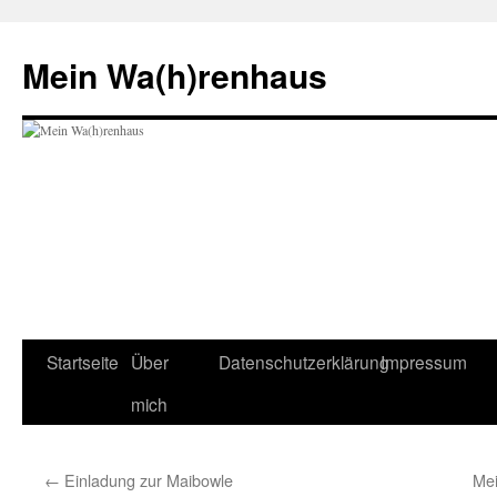
Zum
Inhalt
Mein Wa(h)renhaus
springen
Startseite
Über
Datenschutzerklärung
Impressum
mich
←
Einladung zur Maibowle
Mei