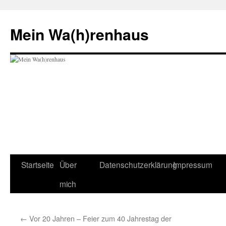
Zum
Inhalt
Mein Wa(h)renhaus
springen
Startseite
Über
Datenschutzerklärung
Impressum
mich
←
Vor 20 Jahren – Feier zum 40 Jahrestag der