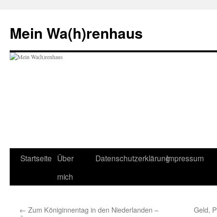
Zum
Inhalt
Mein Wa(h)renhaus
springen
Startseite
Über
Datenschutzerklärung
Impressum
mich
←
Zum Königinnentag in den Niederlanden –
Geld, P