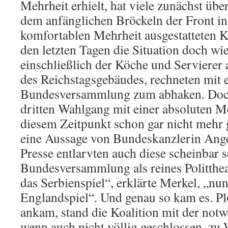
Mehrheit erhielt, hat viele zunächst üb
dem anfänglichen Bröckeln der Front in 
komfortablen Mehrheit ausgestatteten Ko
den letzten Tagen die Situation doch wie
einschließlich der Köche und Servierer 
des Reichstagsgebäudes, rechneten mit e
Bundesversammlung zum abhaken. Doch
dritten Wahlgang mit einer absoluten Me
diesem Zeitpunkt schon gar nicht mehr 
eine Aussage von Bundeskanzlerin Ange
Presse entlarvten auch diese scheinbar
Bundesversammlung als reines Polittheat
das Serbienspiel“, erklärte Merkel, „n
Englandspiel“. Und genau so kam es. Plö
ankam, stand die Koalition mit der not
wenn auch nicht völlig geschlossen, zu 