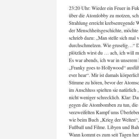
23:20 Uhr: Wieder ein Feuer in Fuku
über die Atomlobby zu motzen, schr
Strahlung erreicht krebserregende W
der Menschheitsgeschichte, möcht
schrieb dazu: „Man stelle sich mal
durchschmelzen. Wie gruselig…“ Die
plötzlich wirst du … ach, ich will 
Es war abends, ich war in unserem 
„Franky goes to Hollywood“ ausführli
ever hear“. Mir ist damals körperli
Stimme zu hören, bevor der Atomschl
im Anschluss spielten sie natürlich 
nicht weniger schrecklich. Klar: D
gegen die Atombomben zu tun, die 
verzweifelten Kampf ums Überleben,
wie beim Buch „Krieg der Welten“,
Fußball und Filme. Libyen und Bah
Wann kommt es zum seit Tagen herb