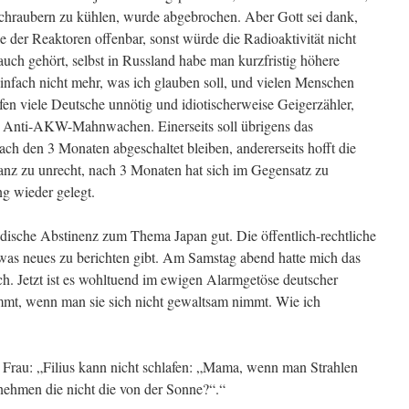
chraubern zu kühlen, wurde abgebrochen. Aber Gott sei dank,
 der Reaktoren offenbar, sonst würde die Radioaktivität nicht
auch gehört, selbst in Russland habe man kurzfristig höhere
infach nicht mehr, was ich glauben soll, und vielen Menschen
ufen viele Deutsche unnötig und idiotischerweise Geigerzähler,
en Anti-AKW-Mahnwachen. Einerseits soll übrigens das
 den 3 Monaten abgeschaltet bleiben, andererseits hofft die
anz zu unrecht, nach 3 Monaten hat sich im Gegensatz zu
ng wieder gelegt.
ändische Abstinenz zum Thema Japan gut. Die öffentlich-rechtliche
was neues zu berichten gibt. Am Samstag abend hatte mich das
ch. Jetzt ist es wohltuend im ewigen Alarmgetöse deutscher
mt, wenn man sie sich nicht gewaltsam nimmt. Wie ich
e Frau: „Filius kann nicht schlafen: „Mama, wenn man Strahlen
ehmen die nicht die von der Sonne?“.“