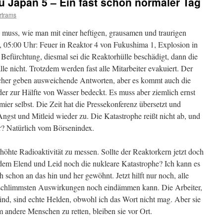
 Japan 5 – Ein fast schon normaler Tag
rtrams
muss, wie man mit einer heftigen, grausamen und traurigen
, 05:00 Uhr: Feuer in Reaktor 4 von Fukushima 1, Explosion in
e Befürchtung, diesmal sei die Reaktorhülle beschädigt, dann die
le nicht. Trotzdem werden fast alle Mitarbeiter evakuiert. Der
echer geben ausweichende Antworten, aber es kommt auch die
er zur Hälfte von Wasser bedeckt. Es muss aber ziemlich ernst
mier selbst. Die Zeit hat die Pressekonferenz übersetzt und
ngst und Mitleid wieder zu. Die Katastrophe reißt nicht ab, und
r? Natürlich vom Börsenindex.
rhöhte Radioaktivität zu messen. Sollte der Reaktorkern jetzt doch
dem Elend und Leid noch die nukleare Katastrophe? Ich kann es
 schon an das hin und her gewöhnt. Jetzt hilft nur noch, alle
schlimmsten Auswirkungen noch eindämmen kann. Die Arbeiter,
sind, sind echte Helden, obwohl ich das Wort nicht mag. Aber sie
m andere Menschen zu retten, bleiben sie vor Ort.