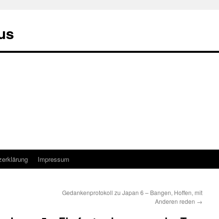
us
zerklärung
Impressum
Gedankenprotokoll zu Japan 6 – Bangen, Hoffen, mit
Anderen reden
→