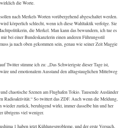
 wirklich die Worte.
sollen nach Merkels Worten vorübergehend abgeschaltet werden.
 wird körperlich schlecht, wenn ich diese Wahltaktik verfolge. Sie
Machtpolitikerin, die Merkel. Man kann das bewundern, ich tue es
 mir bei einer Bundeskanzlerin einen anderen Führungsstil
e muss ja nach oben gekommen sein, genau wie seiner Zeit Maggie
uf Twitter stimme ich zu: „Das Schwierigste dieser Tage ist,
 wäre und emotionalem Ausstand den alltagstauglichen Mittelweg
 und chaotische Szenen am Flughafen Tokio. Tausende Ausländer
den Radioaktivität.“ So twittert das ZDF. Auch wenn die Meldung,
on wieder zurück, beruhigend wirkt, immer dasselbe hin und her
er übrigens viel weniger.
ushima 1 haben jetzt Kühlungsprobleme, und der erste Versuch,