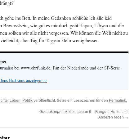
drängt?
ch gehe ins Bett. In meine Gedanken schließe ich alle leid
m Bewusstsein, wie gut es mir doch geht. Japan, Libyen und die
n sollten wir alle nicht vergessen. Wir können die Welt nicht zu
ielleicht, aber Tag für Tag ein klein wenig besser.
ams
urnalist bei www.ohrfunk.de, Fan der Niederlande und der SF-Serie
 Jens Bertrams anzeigen
→
ichte
,
Leben
,
Politik
veröffentlicht. Setze ein Lesezeichen für den
Permalink
.
Gedankenprotokoll zu Japan 6 – Bangen, Hoffen, mit
Anderen reden
→
tar