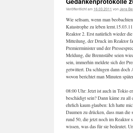
Gedankenprotokolle zu
Veröffentlicht am
16.03.2011
von
Jens Be
Wie seltsam, wenn man beobachten 
Katastrophe zu leben lernt.
15.03.11
Reaktor 2. Erst natürlich wieder di
Mitteilung, der Druck im Reaktor fal
Premierminister und der Pressespr
Meldung, die Brennstäbe seien wied
sein, immerhin meldete sich der Pre
getwittert. Da schlugen dann doch A
wovon berichtet man Minuten späte
08:00 Uhr: Jetzt ist auch in Tokio e
beschädigt sein? Dann käme zu all 
ehrlich kaum glauben: Ich hatte mich
Daumen zu drücken, dass man die 
rund 50, die jetzt noch im Reaktor 
wissen, was das für sie bedeutet. U