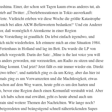
shima. Einer, der schon seit Tagen kaum etwas anderes tut, als
ieb auf Twitter: „Überlebensrationen in Tokio ausverkauft:
erte. Vielleicht erleben wir diese Woche die größte Katastrophe
e mich bei allen AKW-Befürwortern bedanken!“ Und ein Anderer
 vor, daß womöglich 6 Atomkerne in einer Region
 Vorstellung ist graußlich: Du lebst einfach irgendwo, und
mich nicht wiederholen. Ich erinnere mich an eine Situation 1984.
Ferienhaus in Holland und lag im Bett. Da wurde die LP von
ch vorgestellt. Darin der Satz: „Mine is the last voice you will
ch anders geworden, mir vorzustellen, am Radio zu sitzen und diese
ag kommt. Und jetzt? Jetzt fällt es mir immer wieder ein. Direkt
„two tribes“, und natürlich ging es da um Krieg, aber das hier ist
amals ging es um Vorwarnzeiten und die Machtlosigkeit, etwas
schon auf dem Weg waren, heute geht es um den harten und
 bevor eine Region durch einen Kernunfall verstrahlt wird. Aber
 ich habs schon mal erwähnt, geht es heute abend auch um
rain sind weitere Themen der Nachrichten. Wie lange noch?
eigeredeten und beängstigend schnell näherrückenden Super-