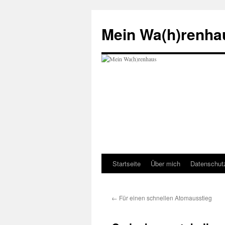
Zum
Inhalt
Mein Wa(h)renha
springen
Startseite
Über mich
Datenschut
←
Für einen schnellen Atomausstieg