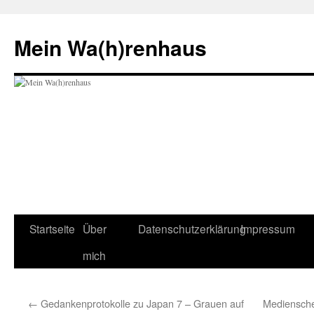
Zum
Inhalt
Mein Wa(h)renhaus
springen
Startseite
Über
Datenschutzerklärung
Impressum
mich
←
Gedankenprotokolle zu Japan 7 – Grauen auf
Medienschel