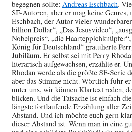
begegnen sollte:
Andreas Eschbach
. Vi
SF-Autoren, aber er mag keine Genres, u
Eschbach, der Autor vieler wunderbare
billion Dollar“, „Das Jesusvideo“, „aus
Nobelpreis“, „die Haarteppichknüpfer“,
König für Deutschland“ gratulierte Pe
Jubiläum. Er selbst sei mit Perry Rhod
literarisch aufgewachsen, erzählte er. U
Rhodan werde als die größte SF-Serie d
aber das Stimme nicht. Wörtlich fuhr er 
unter uns, wir können Klartext reden, d
blicken. Und die Tatsache ist einfach di
längste fortlaufende Erzählung aller Ze
Abstand. Und ich möchte euch gern kla
dieser Abstand ist. Wenn man in eine g