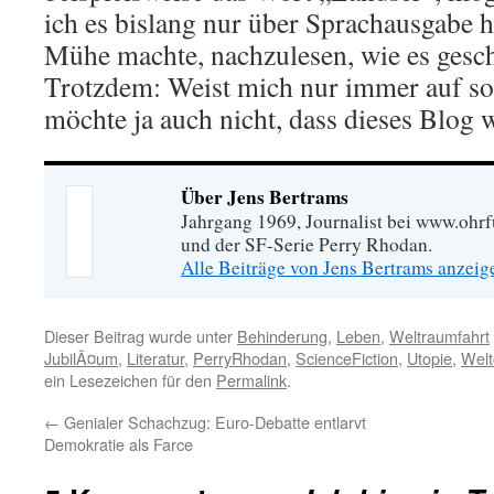
ich es bislang nur über Sprachausgabe h
Mühe machte, nachzulesen, wie es gesc
Trotzdem: Weist mich nur immer auf sol
möchte ja auch nicht, dass dieses Blog w
Über Jens Bertrams
Jahrgang 1969, Journalist bei www.ohrf
und der SF-Serie Perry Rhodan.
Alle Beiträge von Jens Bertrams anzei
Dieser Beitrag wurde unter
Behinderung
,
Leben
,
Weltraumfahrt
JubilÃ¤um
,
Literatur
,
PerryRhodan
,
ScienceFiction
,
Utopie
,
Welt
ein Lesezeichen für den
Permalink
.
←
Genialer Schachzug: Euro-Debatte entlarvt
Demokratie als Farce