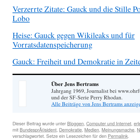
Verzerrte Zitate: Gauck und die Stille 
Lobo
Heise: Gauck gegen Wikileaks und für
Vorratsdatenspeicherung
Gauck: Freiheit und Demokratie in Zeit
Über Jens Bertrams
Jahrgang 1969, Journalist bei www.ohrf
und der SF-Serie Perry Rhodan.
Alle Beiträge von Jens Bertrams anzei
Dieser Beitrag wurde unter
Bloggen
,
Computer und Internet
,
erl
mit
BundesprÃ¤sident
,
Demokratie
,
Medien
,
Meinungsmache
,
N
verschlagwortet. Setze ein Lesezeichen für den
Permalink
.