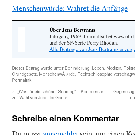
Menschenwürde: Wahret die Anfänge
Über Jens Bertrams
Jahrgang 1969, Journalist bei www.ohrf
und der SF-Serie Perry Rhodan.
Alle Beiträge von Jens Bertrams anzei
Dieser Beitrag wurde unter
Behinderung
,
Leben
,
Medizin
,
Politik
Grundgesetz
,
MenschenwÃ¼rde
,
Rechtsphilosophie
verschlagwo
Permalink
.
←
„Was für ein schöner Sonntag“ – Kommentar
Gegen sog.
zur Wahl von Joachim Gauck
un
Schreibe einen Kommentar
Du musst
angemeldet
sein, um einen K