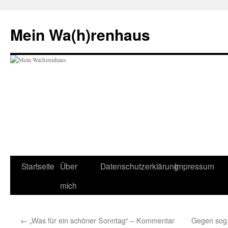
Zum
Inhalt
Mein Wa(h)renhaus
springen
Startseite
Über
Datenschutzerklärung
Impressum
mich
←
„Was für ein schöner Sonntag“ – Kommentar
Gegen sog.