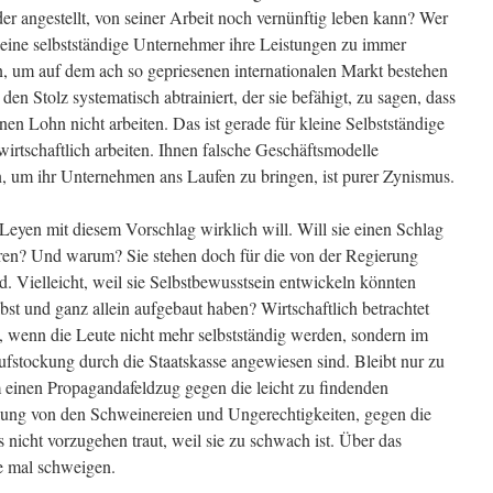
oder angestellt, von seiner Arbeit noch vernünftig leben kann? Wer
kleine selbstständige Unternehmer ihre Leistungen zu immer
n, um auf dem ach so gepriesenen internationalen Markt bestehen
 Stolz systematisch abtrainiert, der sie befähigt, zu sagen, dass
nen Lohn nicht arbeiten. Das ist gerade für kleine Selbstständige
wirtschaftlich arbeiten. Ihnen falsche Geschäftsmodelle
n, um ihr Unternehmen ans Laufen zu bringen, ist purer Zynismus.
Leyen mit diesem Vorschlag wirklich will. Will sie einen Schlag
ren? Und warum? Sie stehen doch für die von der Regierung
d. Vielleicht, weil sie Selbstbewusstsein entwickeln könnten
lbst und ganz allein aufgebaut haben? Wirtschaftlich betrachtet
s, wenn die Leute nicht mehr selbstständig werden, sondern im
Aufstockung durch die Staatskasse angewiesen sind. Bleibt nur zu
 einen Propagandafeldzug gegen die leicht zu findenden
ung von den Schweinereien und Ungerechtigkeiten, gegen die
s nicht vorzugehen traut, weil sie zu schwach ist. Über das
e mal schweigen.