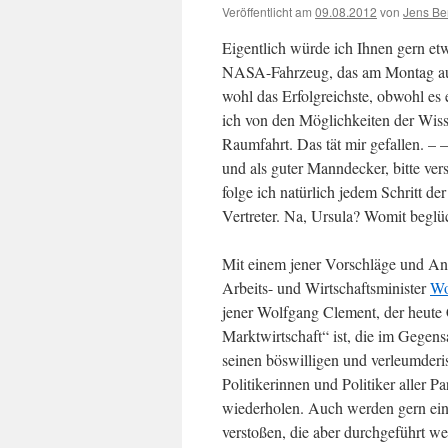
Veröffentlicht am
09.08.2012
von
Jens Be
Eigentlich würde ich Ihnen gern etw
NASA-Fahrzeug, das am Montag auf d
wohl das Erfolgreichste, obwohl es
ich von den Möglichkeiten der Wiss
Raumfahrt. Das tät mir gefallen. – 
und als guter Manndecker, bitte vers
folge ich natürlich jedem Schritt d
Vertreter. Na, Ursula? Womit beglü
Mit einem jener Vorschläge und Anr
Arbeits- und Wirtschaftsminister
Wo
jener Wolfgang Clement, der heute C
Marktwirtschaft“ ist, die im Gegens
seinen böswilligen und verleumder
Politikerinnen und Politiker aller P
wiederholen. Auch werden gern ein
verstoßen, die aber durchgeführt 