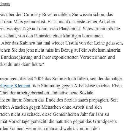
rtrams
as über den Curiosity Rover erzählen, Sie wissen schon, das
em Mars gelandet ist. Es ist nicht das erste seiner Art, aber
 erst wenige Tage auf dem roten Planeten ist. Schwärmen möchte
enschaft, von den Fantasien einer künftigen bemannten
– Aber das Kabinett hat mal wieder Ursula von der Leine gelassen,
tehen Sie das jetzt nicht miss im Bezug auf die Arbeitsministerin,
er Bundesregierung und ihrer exponiertesten Vertreterinnen und
ckst du uns denn heute?
egungen, die seit 2004 das Sommerloch füllen, seit der damalige
lfgang Klement
rüde Stimmung gegen Arbeitslose machte. Eben
hef der arbeitgebernahen „Initiative neue Soziale
atz zu ihrem Namen das Ende des Sozialstaates propagiert. Seit
ischen Attacken gegen Menschen ohne Arbeit sind sich
arteien nicht zu schade, diese Gemeinheiten Jahr für Jahr zu
mal Vorschläge gemacht, die natürlich gegen das Grundgesetz
werden können, wenn sich niemand wehrt. Und mit den