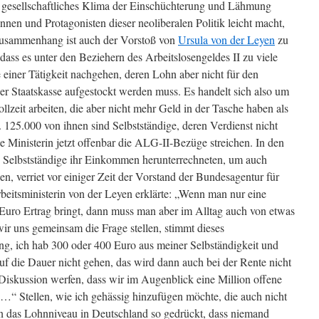
 gesellschaftliches Klima der Einschüchterung und Lähmung
nnen und Protagonisten dieser neoliberalen Politik leicht macht,
Zusammenhang ist auch der Vorstoß von
Ursula von der Leyen
zu
, dass es unter den Beziehern des Arbeitslosengeldes II zu viele
 einer Tätigkeit nachgehen, deren Lohn aber nicht für den
der Staatskasse aufgestockt werden muss. Es handelt sich also um
llzeit arbeiten, die aber nicht mehr Geld in der Tasche haben als
 125.000 von ihnen sind Selbstständige, deren Verdienst nicht
 Ministerin jetzt offenbar die ALG-II-Bezüge streichen. In den
h Selbstständige ihr Einkommen herunterrechneten, um auch
, verriet vor einiger Zeit der Vorstand der Bundesagentur für
beitsministerin von der Leyen erklärte: „Wenn man nur eine
0 Euro Ertrag bringt, dann muss man aber im Alltag auch von etwas
r uns gemeinsam die Frage stellen, stimmt dieses
g, ich hab 300 oder 400 Euro aus meiner Selbständigkeit und
auf die Dauer nicht gehen, das wird dann auch bei der Rente nicht
 Diskussion werfen, dass wir im Augenblick eine Million offene
…“ Stellen, wie ich gehässig hinzufügen möchte, die auch nicht
n das Lohnniveau in Deutschland so gedrückt, dass niemand