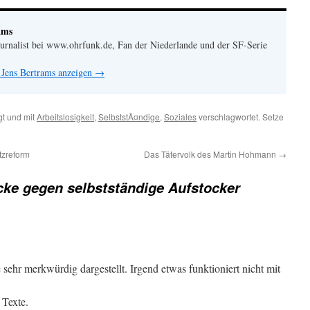
ams
urnalist bei www.ohrfunk.de, Fan der Niederlande und der SF-Serie
 Jens Bertrams anzeigen
→
t und mit
Arbeitslosigkeit
,
SelbststÃ¤ndige
,
Soziales
verschlagwortet. Setze
tzreform
Das Tätervolk des Martin Hohmann
→
cke gegen selbstständige Aufstocker
 sehr merkwürdig dargestellt. Irgend etwas funktioniert nicht mit
 Texte.