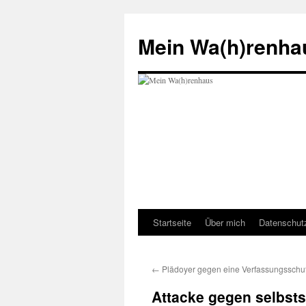
Zum
Inhalt
Mein Wa(h)renha
springen
Startseite
Über mich
Datenschut
←
Plädoyer gegen eine Verfassungsschu
Attacke gegen selbsts