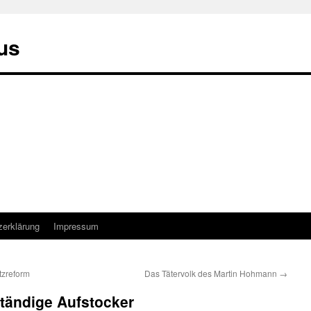
us
zerklärung
Impressum
tzreform
Das Tätervolk des Martin Hohmann
→
tändige Aufstocker