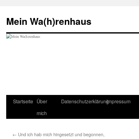
Zum
Inhalt
Mein Wa(h)renhaus
springen
Startseite
Über
Datenschutzerklärung
Impressum
mich
←
Und ich hab mich hingesetzt und begonnen,