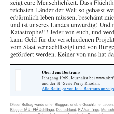
zeigt eure Menschlichkeit. Dass Flüchtl
reichsten Länder der Welt so gehasst w
erbärmlich leben müssen, beschämt mic
und ist unseres Landes unwürdig! Und m
Katastrophe!!! Jeder von euch, und verd
kann Geld für die verschiedenen Projekt
vom Staat vernachlässigt und von Bürg
gefördert werden. Keiner von uns hat d
Über Jens Bertrams
Jahrgang 1969, Journalist bei www.ohrf
und der SF-Serie Perry Rhodan.
Alle Beiträge von Jens Bertrams anzei
Dieser Beitrag wurde unter
Bloggen
,
erlebte Geschichte
,
Leben
Blogger fÃ¼r FlÃ¼chtlinge
,
Deutschland
,
FlÃ¼chtlinge
,
Menschl