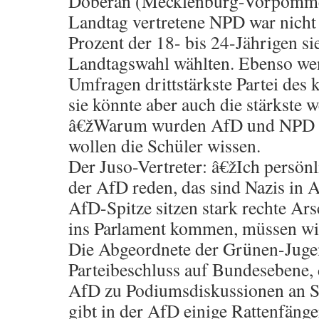
Doberan (Mecklenburg-Vorpomme
Landtag vertretene NPD war nicht
Prozent der 18- bis 24-Jährigen sie
Landtagswahl wählten. Ebenso we
Umfragen drittstärkste Partei des 
sie könnte aber auch die stärkste 
â€žWarum wurden AfD und NPD n
wollen die Schüler wissen.
Der Juso-Vertreter: â€žIch persön
der AfD reden, das sind Nazis in A
AfD-Spitze sitzen stark rechte Ars
ins Parlament kommen, müssen wi
Die Abgeordnete der Grünen-Jugen
Parteibeschluss auf Bundesebene, 
AfD zu Podiumsdiskussionen an Sc
gibt in der AfD einige Rattenfänge