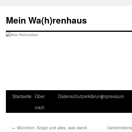
Zum
Inhalt
Mein Wa(h)renhaus
springen
Startseite
Über
Datenschutzerklärung
Impressum
mich
←
München: Angst und alles, was damit
Geheimdienst