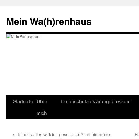
Zum
Inhalt
Mein Wa(h)renhaus
springen
Startseite
Über
Datenschutzerklärung
Impressum
mich
←
Ist dies alles wirklich geschehen? Ich bin müde
H