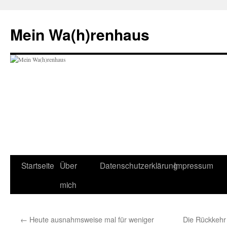
Zum
Inhalt
Mein Wa(h)renhaus
springen
Startseite
Über
Datenschutzerklärung
Impressum
mich
←
Heute ausnahmsweise mal für weniger
Die Rückkehr