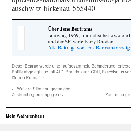
auschwitz-birkenau-555440
Über Jens Bertrams
Jahrgang 1969, Journalist bei www.ohrf
und der SF-Serie Perry Rhodan.
Alle Beiträge von Jens Bertrams anzei
Dieser Beitrag wurde unter
aufgesammelt
,
Behinderung
,
erlebt
Politik
abgelegt und mit
AfD
,
Brandmauer
,
CDU
,
Faschismus
ver
für den
Permalink
.
←
Weitere Stimmen gegen das
Zustrombegrenzungsgesetz
Zustrombegren
Mein Wa(h)renhaus