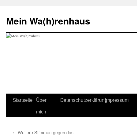
Zum
Inhalt
Mein Wa(h)renhaus
springen
Startseite
Über
Datenschutzerklärung
Impressum
mich
←
Weitere Stimmen gegen das