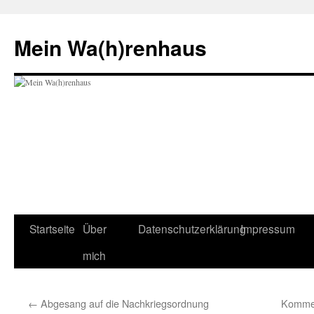
Zum
Inhalt
Mein Wa(h)renhaus
springen
Startseite
Über
Datenschutzerklärung
Impressum
mich
←
Abgesang auf die Nachkriegsordnung
Kommen