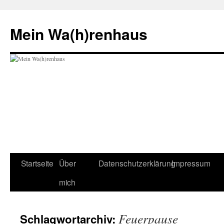
Zum
Inhalt
Mein Wa(h)renhaus
springen
Startseite
Über
Datenschutzerklärung
Impressum
mich
Feuerpause
Schlagwortarchiv: