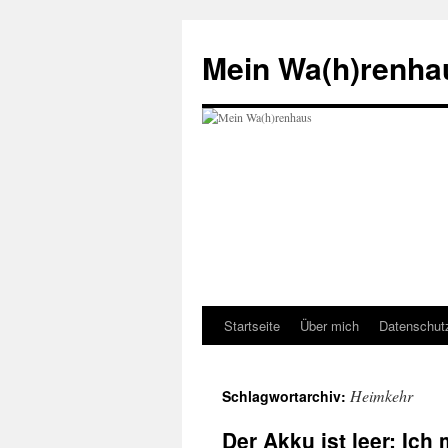
Zum
Inhalt
Mein Wa(h)renha
springen
Startseite
Über mich
Datenschut
Heimkehr
Schlagwortarchiv:
Der Akku ist leer: Ic