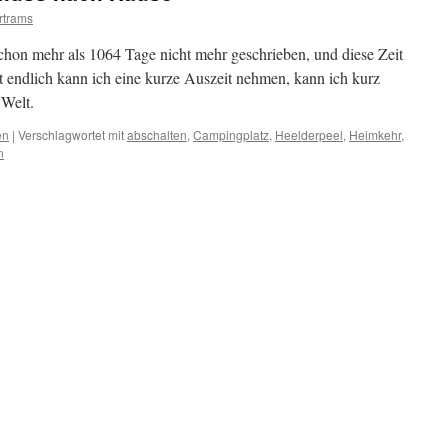
rtrams
schon mehr als 1064 Tage nicht mehr geschrieben, und diese Zeit
t endlich kann ich eine kurze Auszeit nehmen, kann ich kurz
 Welt.
en
|
Verschlagwortet mit
abschalten
,
Campingplatz
,
Heelderpeel
,
Heimkehr
,
n