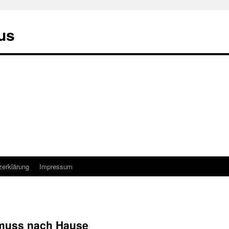
us
zerklärung
Impressum
h muss nach Hause