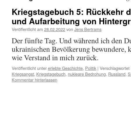
Kriegstagebuch 5: Rückkehr d
und Aufarbeitung von Hinterg
Veröffentlicht am
28.02.2022
von
Jens Bertrams
Der fünfte Tag. Und während ich den Du
ukrainischen Bevölkerung bewundere, k
wie Verstand in mich zurück.
Veröffentlicht unter
erlebte Geschichte
,
Politik
|
Verschlagwortet 
Kriegsangst
,
Kriegstagebuch
,
nukleare Bedrohung
,
Russland
,
S
Kommentar hinterlassen