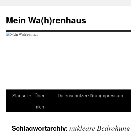
Zum
Inhalt
Mein Wa(h)renhaus
springen
Startseite
Über
Datenschutzerklärung
Impressum
mich
nukleare Bedrohung
Schlagwortarchiv: