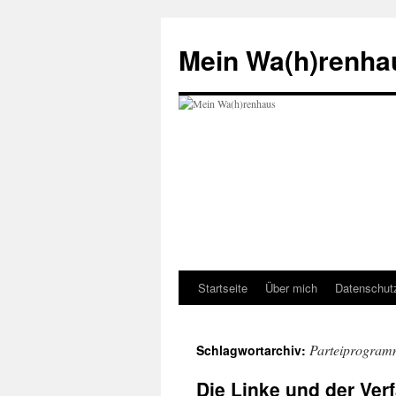
Zum
Inhalt
Mein Wa(h)renha
springen
Startseite
Über mich
Datenschut
Parteiprogra
Schlagwortarchiv:
Die Linke und der Ver