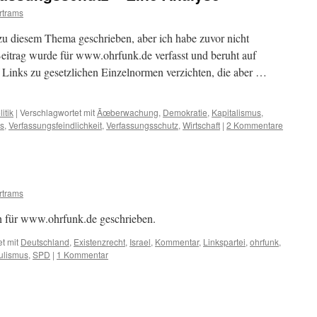
rtrams
zu diesem Thema geschrieben, aber ich habe zuvor nicht
 Beitrag wurde für www.ohrfunk.de verfasst und beruht auf
Links zu gesetzlichen Einzelnormen verzichten, die aber …
litik
|
Verschlagwortet mit
Ãœberwachung
,
Demokratie
,
Kapitalismus
,
s
,
Verfassungsfeindlichkeit
,
Verfassungsschutz
,
Wirtschaft
|
2 Kommentare
rtrams
 für www.ohrfunk.de geschrieben.
t mit
Deutschland
,
Existenzrecht
,
Israel
,
Kommentar
,
Linkspartei
,
ohrfunk
,
ulismus
,
SPD
|
1 Kommentar