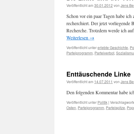
Veröffentlicht am
30.01.2012
von
Jens Be
Schon vor ein paar Tagen habe ich 
recherchiert. Der jetzt vorliegende
Recherche. Trotzdem werde ich auf 
Weiterlesen
→
Veröffentlicht unter
erlebte Geschichte
,
Po
Parteiprogramm
,
Parteiverbot
,
Sozialismu
Enttäuschende Linke
Veröffentlicht am
14.07.2011
von
Jens Be
Den folgenden Kommentar habe ich
Veröffentlicht unter
Politik
|
Verschlagworte
Osten
,
Parteiprogramm
,
Parteispitze
,
Pop