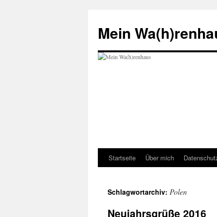
Zum
Inhalt
Mein Wa(h)renha
springen
Startseite
Über mich
Datenschut
Polen
Schlagwortarchiv:
Neujahrsgrüße 2016