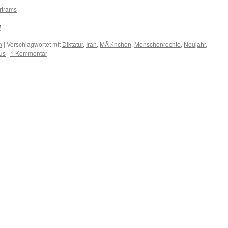
rtrams
!
n
|
Verschlagwortet mit
Diktatur
,
Iran
,
MÃ¼nchen
,
Menschenrechte
,
Neujahr
,
us
|
1 Kommentar