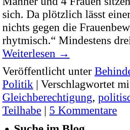
Männer und 4 Frauen sitze
sich. Da plötzlich lässt ein
nichts gegen die Frauenbew
rhytmisch.“ Mindestens dre
Weiterlesen
→
Veröffentlicht unter
Behind
Politik
|
Verschlagwortet mi
Gleichberechtigung
,
politis
Teilhabe
|
5 Kommentare
Suche im Blog