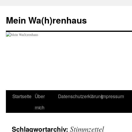
Zum
Inhalt
Mein Wa(h)renhaus
springen
Startseite
Über
Datenschutzerklärung
Impressum
mich
Stimmzettel
Schlagwortarchiv: