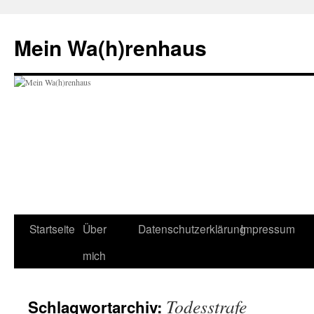
Zum
Inhalt
Mein Wa(h)renhaus
springen
Startseite
Über
Datenschutzerklärung
Impressum
mich
Todesstrafe
Schlagwortarchiv: