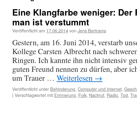
Eine Klangfarbe weniger: Der 
man ist verstummt
Veröffentlicht am
17.06.2014
von
Jens Bertrams
Gestern, am 16. Juni 2014, verstarb uns
Kollege Carsten Albrecht nach schwere
Ringen. Ich kannte ihn nicht intensiv 
guten Freund nennen zu dürfen, aber ic
um Trauer …
Weiterlesen
→
Veröffentlicht unter
Behinderung
,
Computer und Internet
,
Gesch
|
Verschlagwortet mit
Erinnerung
,
Folk
,
Nachruf
,
Radio
,
Tod
,
Tra