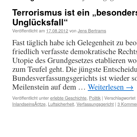
Terrorismus ist ein „besonde
Unglücksfall“
Veröffentlicht am
17.08.2012
von
Jens Bertrams
Fast täglich habe ich Gelegenheit zu be
friedlich verfasste demokratische Rechts
Utopie des Grundgesetzes etablieren wol
zum Teufel geht. Die jüngste Entscheid
Bundesverfassungsgerichts ist wieder so
Meilenstein auf dem …
Weiterlesen
→
Veröffentlicht unter
erlebte Geschichte
,
Politik
|
Verschlagwortet 
InlandseinsÃ¤tze
,
Luftsicherheit
,
Verfassungsgericht
|
3 Kommen